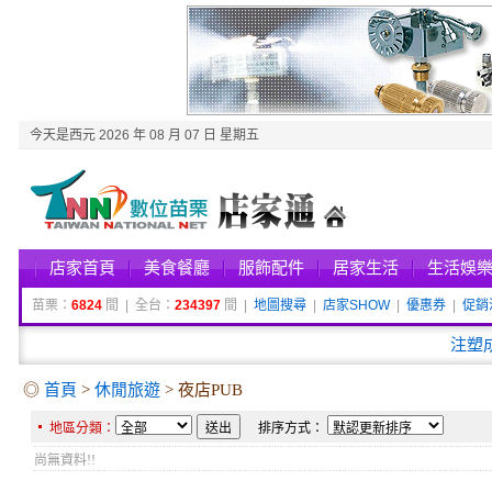
今天是西元 2026 年 08 月 07 日 星期五
店家首頁
美食餐廳
服飾配件
居家生活
生活娛
苗栗：
6824
間 | 全台：
234397
間 |
地圖搜尋
|
店家SHOW
|
優惠券
|
促銷
注塑
◎
首頁
>
休閒旅遊
> 夜店PUB
地區分類：
排序方式：
尚無資料!!